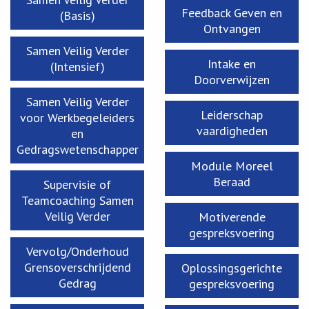
Feedback Geven en
(Basis)
Ontvangen
Samen Veilig Verder
Intake en
(Intensief)
Doorverwijzen
Samen Veilig Verder
Leiderschap
voor Werkbegeleiders
vaardigheden
en
Gedragswetenschapper
Module Moreel
Beraad
Supervisie of
Teamcoaching Samen
Veilig Verder
Motiverende
gespreksvoering
Vervolg/Onderhoud
Grensoverschrijdend
Oplossingsgerichte
Gedrag
gespreksvoering