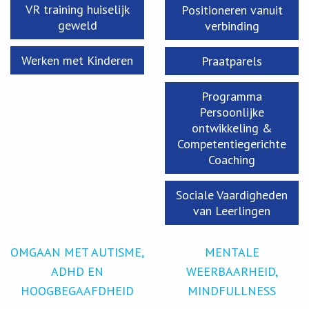
VR training huiselijk
Positioneren vanuit
geweld
verbinding
Werken met Kinderen
Praatparels
Programma
Persoonlijke
ontwikkeling &
Competentiegerichte
Coaching
Sociale Vaardigheden
van Leerlingen
OMGAAN MET AUTISME,
MENTALE
ADHD EN
WEERBAARHEID,
HOOGBEGAAFDHEID
MINDFULLNESS