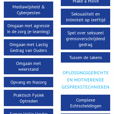
Make a Move
Mediawijsheid &
Cyberpesten
Seksualiteit en
intimiteit op leeftijd
Omgaan met agressie
in de zorg (e-learning)
Spel over seksueel
grensoverschrijdend
Omgaan met Lastig
gedrag
Gedrag van Ouders
Tussen de lakens
Omgaan met
weerstand
OPLOSSINGSGERICHTE
EN MOTIVERENDE
Opvang en Nazorg
GESPREKSTECHNIEKEN
Praktisch Fysiek
Complexe
Optreden
Echtscheidingen
Samen Veilig Verder