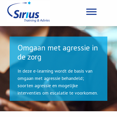
Omgaan met agressie in
de zorg
In deze e-learning wordt de basis van
omgaan met agressie behandeld;
soorten agressie en mogelijke
interventies om escalatie te voorkomen.