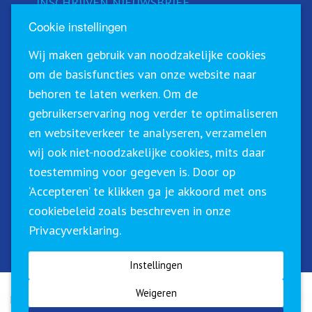
INSCHRIJVEN NIEUWSBRIEF
Cookie instellingen
Schrijf u in voor onze nieuwsbrief!
Wij maken gebruik van noodzakelijke cookies
om de basisfuncties van onze website naar
behoren te laten werken. Om de
gebruikerservaring nog verder te optimaliseren
en websiteverkeer te analyseren, verzamelen
wij ook niet-noodzakelijke cookies, mits daar
toestemming voor gegeven is. Door op
‘Accepteren’ te klikken ga je akkoord met ons
Sirius Training & Advies staat geregistreerd in het
cookiebeleid zoals beschreven in onze
CRKBO (Centraal Register Kort Beroepsonderwijs). Dit
Privacyverklaring.
betekent dat wij onze trainingen binnen de geldende
richtlijnen btw-vrij (0%) kunnen aanbieden.
Instellingen
Weigeren
Klachtenregeling
|
Algemene voorwaarden
|
Privacyverklaring
| ©