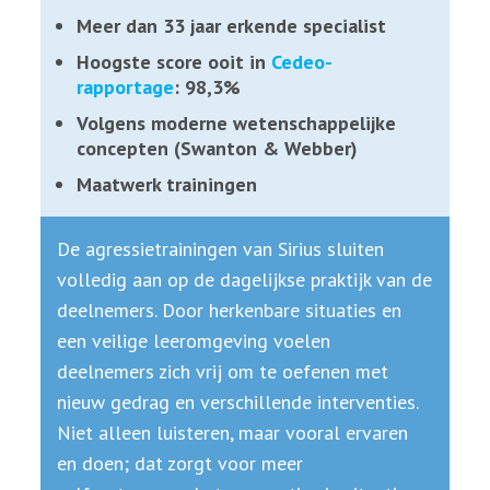
Meer dan 33 jaar erkende specialist
Hoogste score ooit in
Cedeo-
rapportage
: 98,3%
Volgens moderne wetenschappelijke
concepten (Swanton & Webber)
Maatwerk trainingen
De agressietrainingen van Sirius sluiten
volledig aan op de dagelijkse praktijk van de
deelnemers. Door herkenbare situaties en
een veilige leeromgeving voelen
deelnemers zich vrij om te oefenen met
nieuw gedrag en verschillende interventies.
Niet alleen luisteren, maar vooral ervaren
en doen; dat zorgt voor meer