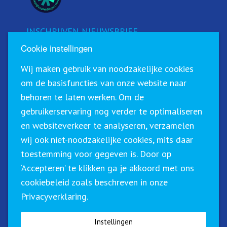
INSCHRIJVEN NIEUWSBRIEF
Cookie instellingen
Schrijf u in voor onze nieuwsbrief!
Wij maken gebruik van noodzakelijke cookies
om de basisfuncties van onze website naar
behoren te laten werken. Om de
gebruikerservaring nog verder te optimaliseren
en websiteverkeer te analyseren, verzamelen
wij ook niet-noodzakelijke cookies, mits daar
toestemming voor gegeven is. Door op
‘Accepteren’ te klikken ga je akkoord met ons
Sirius Training & Advies staat geregistreerd in het
cookiebeleid zoals beschreven in onze
CRKBO (Centraal Register Kort Beroepsonderwijs). Dit
Privacyverklaring.
betekent dat wij onze trainingen binnen de geldende
richtlijnen btw-vrij (0%) kunnen aanbieden.
Instellingen