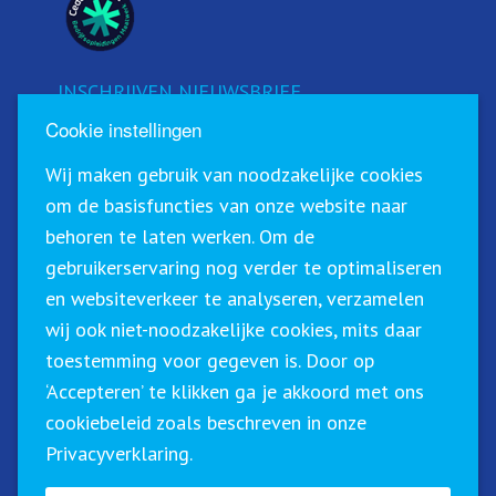
INSCHRIJVEN NIEUWSBRIEF
Cookie instellingen
Schrijf u in voor onze nieuwsbrief!
Wij maken gebruik van noodzakelijke cookies
om de basisfuncties van onze website naar
behoren te laten werken. Om de
gebruikerservaring nog verder te optimaliseren
en websiteverkeer te analyseren, verzamelen
wij ook niet-noodzakelijke cookies, mits daar
toestemming voor gegeven is. Door op
‘Accepteren’ te klikken ga je akkoord met ons
Sirius Training & Advies staat geregistreerd in het
cookiebeleid zoals beschreven in onze
CRKBO (Centraal Register Kort Beroepsonderwijs). Dit
Privacyverklaring.
betekent dat wij onze trainingen binnen de geldende
richtlijnen btw-vrij (0%) kunnen aanbieden.