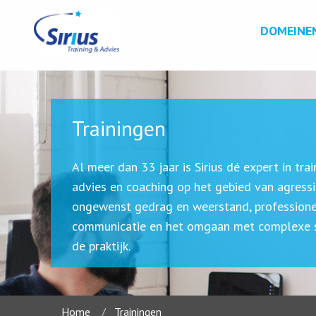
DOMEINE
Trainingen
Al meer dan 33 jaar is Sirius dé expert in trai
advies en coaching op het gebied van agressi
ongewenst gedrag en weerstand, profession
communicatie en het omgaan met complexe si
de praktijk.
Home
Trainingen