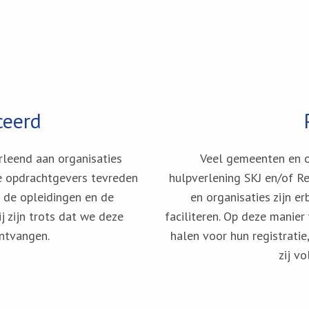
ceerd
rleend aan organisaties
Veel gemeenten en or
e opdrachtgevers tevreden
hulpverlening SKJ en/of Re
n de opleidingen en de
en organisaties zijn e
j zijn trots dat we deze
faciliteren. Op deze manie
ntvangen.
halen voor hun registratie
zij v