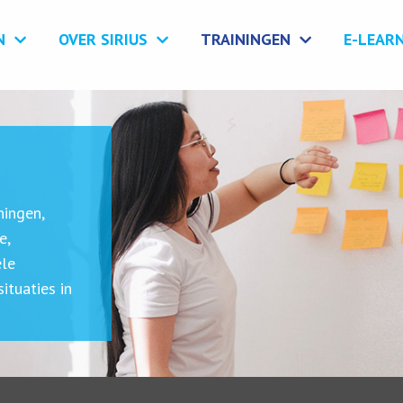
N
OVER SIRIUS
TRAININGEN
E-LEAR
ningen,
e,
ele
tuaties in