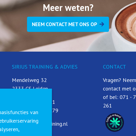
Meer weten?
NEEM CONTACT MET ONS OP
SIRIUS TRAINING & ADVIES
CONTACT
Mendelweg 32
Vragen? Neem
2333 CS Leiden
contact met o
of bel:
071 - 
T:
071 - 79 97 261
261
M:
06 - 19 69 93 79
asisfuncties van
ebruikerservaring
E:
info@siriustraining.nl
alyseren,