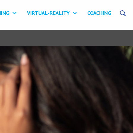
NING
VIRTUAL-REALITY
COACHING