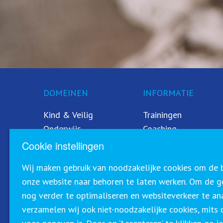
DOMEINEN
INFORMATIE
Kind & Veilig
Trainingen
Onderwijs
Coaching
Sociaal domein
Contact
Cookie instellingen
Zorg
CEDEO
Wij maken gebruik van noodzakelijke cookies om de b
Veiligheid
Referenties
onze website naar behoren te laten werken. Om de g
nog verder te optimaliseren en websiteverkeer te an
verzamelen wij ook niet-noodzakelijke cookies, mit