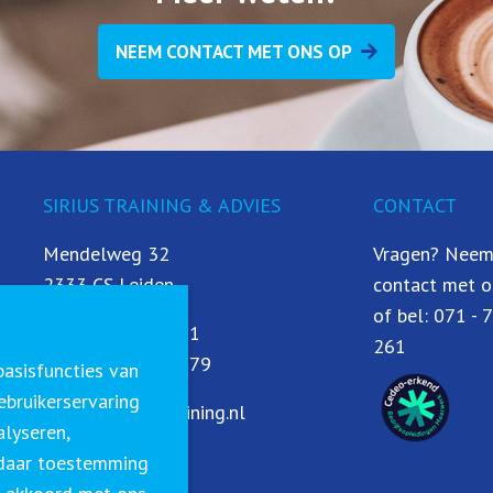
NEEM CONTACT MET ONS OP
SIRIUS TRAINING & ADVIES
CONTACT
Mendelweg 32
Vragen? Neem
2333 CS Leiden
contact met o
of bel:
071 - 
T:
071 - 79 97 261
261
M:
06 - 19 69 93 79
asisfuncties van
ebruikerservaring
E:
info@siriustraining.nl
alyseren,
s daar toestemming