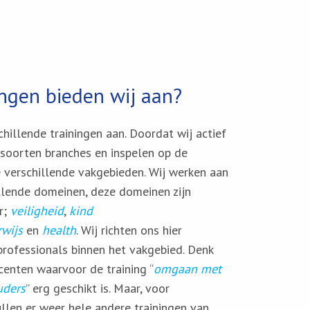
ingen bieden wij aan?
hillende trainingen aan. Doordat wij actief
e soorten branches en inspelen op de
e verschillende vakgebieden. Wij werken aan
llende domeinen, deze domeinen zijn
r;
veiligheid
,
kind
wijs
en
health
. Wij richten ons hier
professionals binnen het vakgebied. Denk
centen waarvoor de training “
omgaan met
uders
” erg geschikt is. Maar, voor
llen er weer hele andere trainingen van