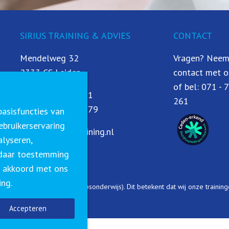
SIRIUS TRAINING & ADVIES
CONTACT
Mendelweg 32
Vragen? Neem
2333 CS Leiden
contact met o
of bel:
071 - 
T:
071 - 79 97 261
261
M:
06 - 19 69 93 79
asisfuncties van
ebruikerservaring
E:
info@siriustraining.nl
alyseren,
s daar toestemming
je akkoord met ons
ing.
entraal Register Kort Beroepsonderwijs). Dit betekent dat wij onze trainin
Accepteren