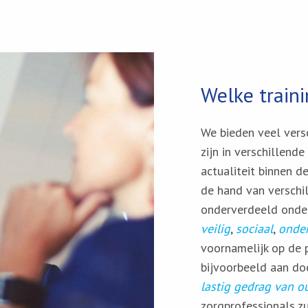
Welke train
We bieden veel versc
zijn in verschillend
actualiteit binnen d
de hand van verschi
onderverdeeld onde
veilig
,
sociaal
,
onder
voornamelijk op de 
bijvoorbeeld aan do
lastig gedrag van o
zorgprofessionals zu