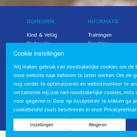
DOMEINEN
INFORMATIE
Kind & Veilig
Trainingen
Onderwijs
Coaching
Sociaal domein
Contact
Cookie instellingen
Zorg
CEDEO
Wij maken gebruik van noodzakelijke cookies om de b
Veiligheid
Referenties
onze website naar behoren te laten werken. Om de g
nog verder te optimaliseren en websiteverkeer te an
verzamelen wij ook niet-noodzakelijke cookies, mit
voor gegeven is. Door op ‘Accepteren’ te klikken ga 
cookiebeleid zoals beschreven in onze Privacyverklar
Sirius Training & Advies staat geregistreerd in het CRKBO (C
de geldende richtlijnen btw-vrij (0%) kunnen aanbieden.
Instellingen
Weigeren